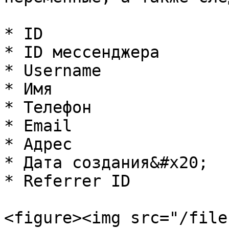
* ID

* ID мессенджера

* Username

* Имя

* Телефон

* Email

* Адрес

* Дата создания&#x20;

* Referrer ID

<figure><img src="/file