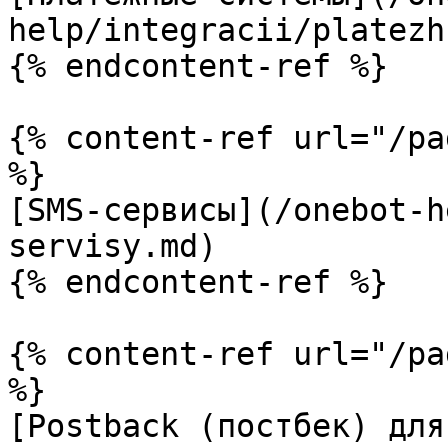
help/integracii/platezh
{% endcontent-ref %}

{% content-ref url="/pa
%}

[SMS-сервисы](/onebot-h
servisy.md)

{% endcontent-ref %}

{% content-ref url="/pa
%}

[Postback (постбек) для