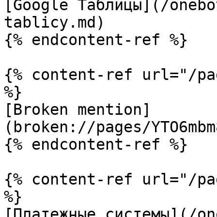
[Google Таблицы](/onebo
tablicy.md)

{% endcontent-ref %}

{% content-ref url="/pa
%}

[Broken mention]
(broken://pages/YTO6mbm
{% endcontent-ref %}

{% content-ref url="/pa
%}

[Платежные системы](/on