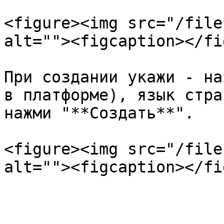
<figure><img src="/file
alt=""><figcaption></fi
При создании укажи - на
в платформе), язык стра
нажми "**Создать**".

<figure><img src="/file